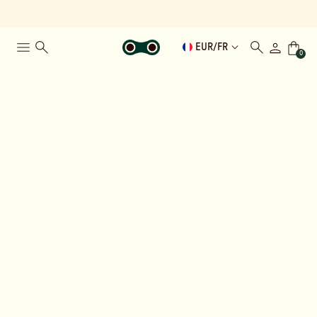
EUR
/
FR
0