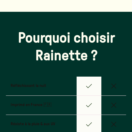
Pourquoi choisir
Rainette ?
Réfléchissant la nuit
Imprimé en France 🇫🇷
Résiste à la pluie & aux UV