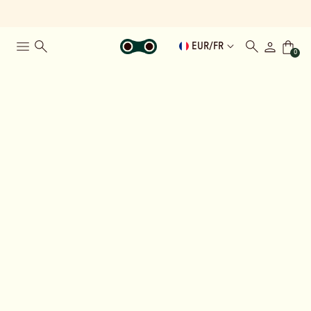
EUR
/
FR
0